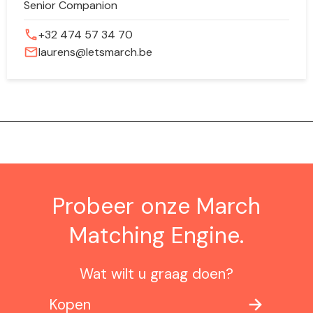
Senior Companion
phone
+32 474 57 34 70
mail
laurens@letsmarch.be
Probeer onze March
Matching Engine.
Wat wilt u graag doen?
Kopen