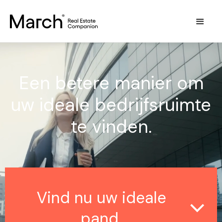
Een betere manier om
uw ideale bedrijfsruimte
te vinden.
Vind nu uw ideale
pand.