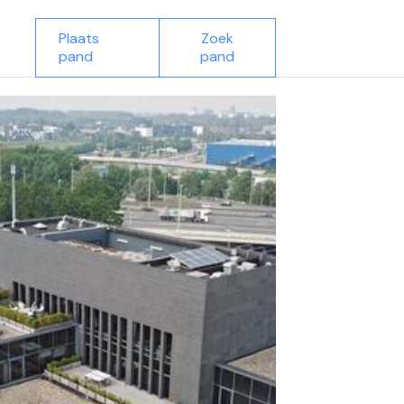
Plaats
Zoek
pand
pand