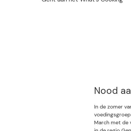
Nood aa
In de zomer va
voedingsgroep 
March met de v
in de regio Gen