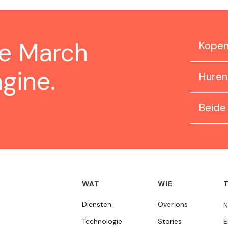
ze March
Kope
gine.
Huren
Beide
WAT
WIE
Diensten
Over ons
N
Technologie
Stories
E