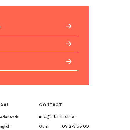
n
TAAL
CONTACT
info@letsmarch.be
ederlands
nglish
Gent
09 273 55 00