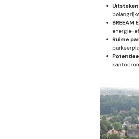
Uitsteken
belangrijk
BREEAM Ex
energie-eff
Ruime par
parkeerpla
Potentie
kantooromg