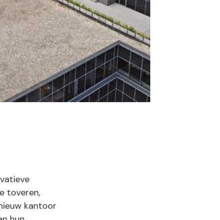
vatieve
e toveren,
 nieuw kantoor
van hun