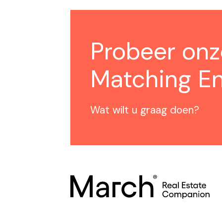
Probeer on
Matching En
Wat wilt u graag doen?