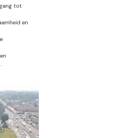
egang tot
zaamheid en
de
een
.