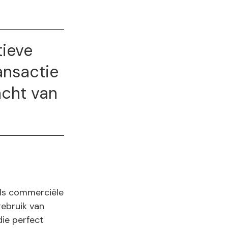
tieve
ansactie
acht van
ls commerciële
gebruik van
die perfect