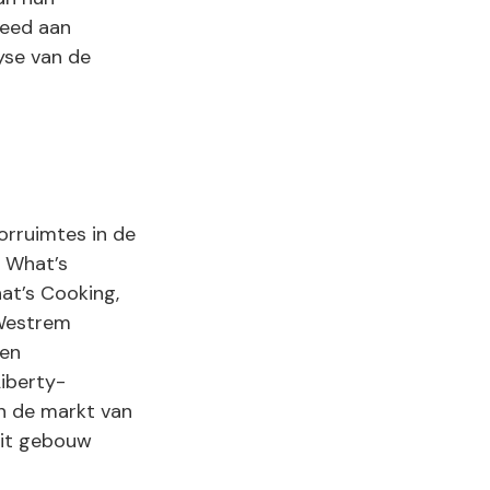
deed aan
yse van de
orruimtes in de
n What’s
at’s Cooking,
-Westrem
 en
iberty-
in de markt van
Dit gebouw