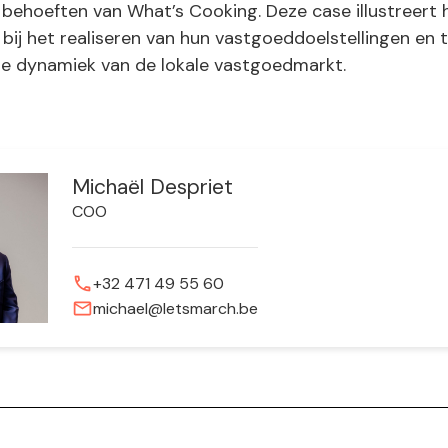
e behoeften van What’s Cooking. Deze case illustreert
 bij het realiseren van hun vastgoeddoelstellingen en te
de dynamiek van de lokale vastgoedmarkt.
Michaël Despriet
COO
phone
+32 471 49 55 60
mail
michael@letsmarch.be