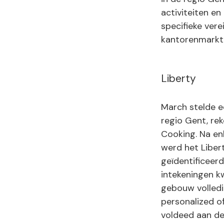
activiteiten e
specifieke ver
kantorenmarkt 
Liberty
March stelde e
regio Gent, re
Cooking. Na en
werd het Liber
geïdentificeer
intekeningen k
gebouw volledig
personalized o
voldeed aan de 