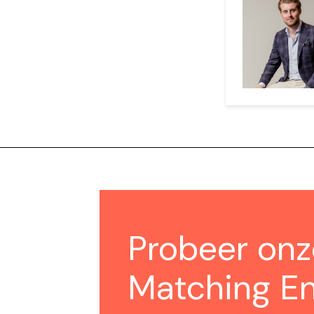
Probeer on
Matching En