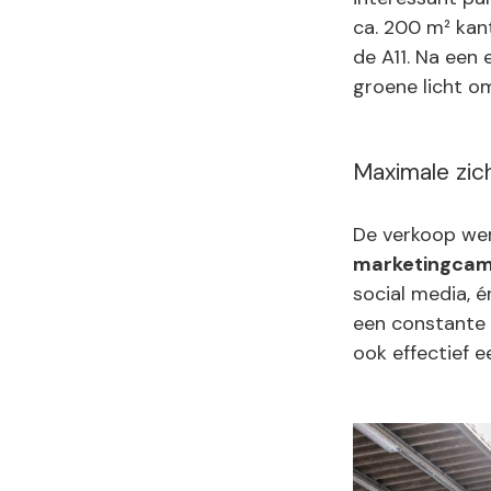
ca. 200 m² kan
de A11. Na een
groene licht o
Maximale zic
De verkoop wer
marketingca
social media, é
een constante 
ook effectief e