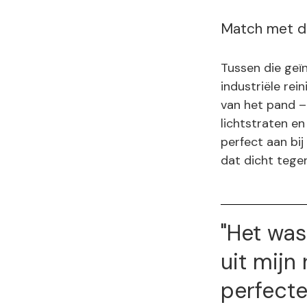
Match met de
Tussen die geï
industriële re
van het pand – 
lichtstraten e
perfect aan bi
dat dicht tege
"Het was
uit mijn
perfecte