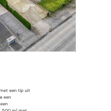
met een tip uit
a een
 een
a. 500 m² met