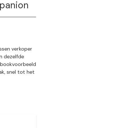
mpanion
ssen verkoper
n dezelfde
xtbookvoorbeeld
k, snel tot het