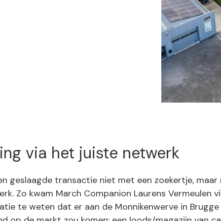
ng via het juiste netwerk
n geslaagde transactie niet met een zoekertje, maar 
werk. Zo kwam March Companion Laurens Vermeulen vi
elatie te weten dat er aan de Monnikenwerve in Brugge
nd op de markt zou komen: een loods/magazijn van c