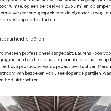
toorruimte, op een perceel van 2.853 m² en op ampe
 eerste verkennend gesprek met de eigenaar kreeg Lau
m de verkoop op te starten.
htbaarheid creëren
d meteen professioneel aangepakt. Laurens koos vo
mpagne
: een bord ter plaatse, gerichte publicaties op
n actieve prospectie via de proactieve tool van March.
stroom van bezoeken van uiteenlopende partijen, wa
en bod uitbrachten.