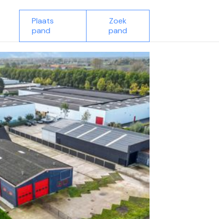
Plaats
Zoek
pand
pand