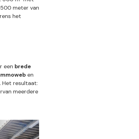
r 500 meter van
rens het
or een
brede
Immoweb
en
 Het resultaat:
arvan meerdere