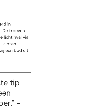
erd in
n. De troeven
 lichtinval via
– sloten
ij een bod uit
te tip
 een
er." -