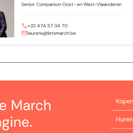
Senior Companion Oost- en West-Vlaanderen
phone
+32 474 57 34 70
mail
laurens@letsmarch.be
ze March
Kope
gine.
Huren