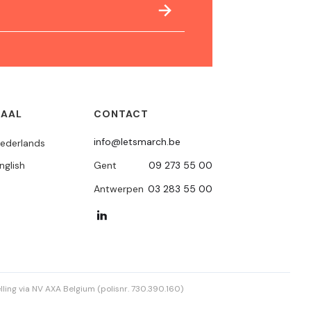
TAAL
CONTACT
info@letsmarch.be
ederlands
nglish
Gent
09 273 55 00
Antwerpen
03 283 55 00
ling via NV AXA Belgium (polisnr. 730.390.160)