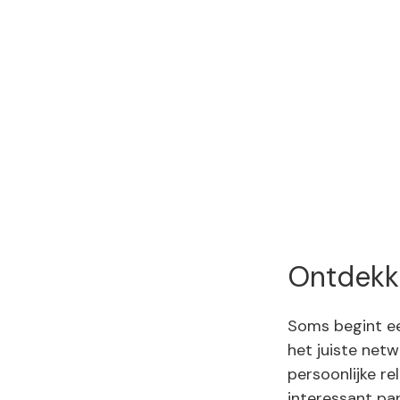
Ontdekki
Soms begint ee
het juiste net
persoonlijke r
interessant pa