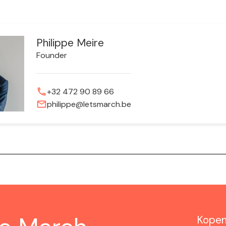
Philippe Meire
Founder
phone
+32 472 90 89 66
mail
philippe@letsmarch.be
Kope