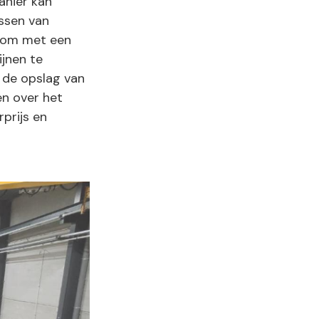
anier kan
ssen van
k om met een
ijnen te
j de opslag van
en over het
rprijs en