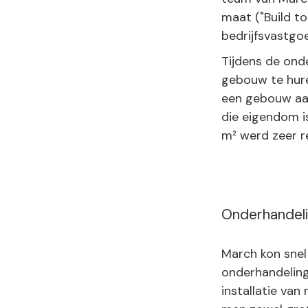
maat ("Build to
bedrijfsvastg
Tijdens de ond
gebouw te hure
een gebouw aa
die eigendom i
m² werd zeer r
Onderhandel
March kon snel
onderhandeling
installatie van