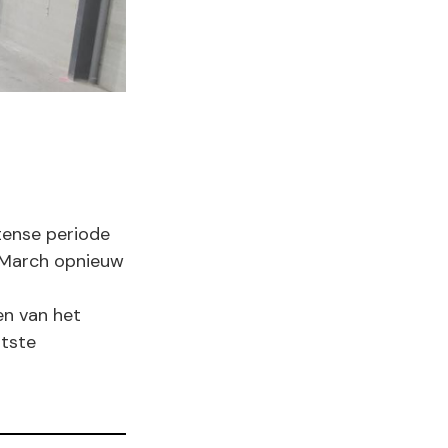
tense periode
 March opnieuw
en van het
otste