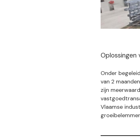
Oplossingen 
Onder begeleid
van 2 maanden
zijn meerwaard
vastgoedtransac
Vlaamse indust
groeibelemmeri