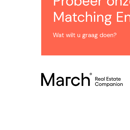
Probeer on
Matching En
Wat wilt u graag doen?