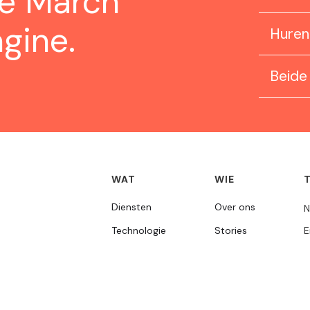
ze March
gine.
Huren
Beide
WAT
WIE
Diensten
Over ons
N
Technologie
Stories
E