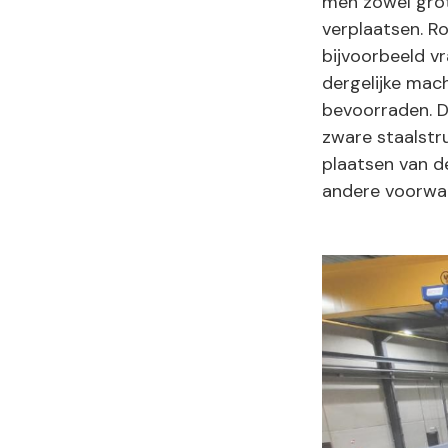
men zowel grot
verplaatsen. R
bijvoorbeeld v
dergelijke mac
bevoorraden. De
zware staalstr
plaatsen van de
andere voorwa