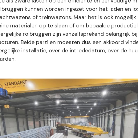
e als zware lasten op een efficiënte en eenvoudige m
olbruggen kunnen worden ingezet voor het laden en lo
rachtwagens of treinwagons. Maar het is ook mogelij
hine materialen op te slaan of om bepaalde productiel
rgelijke rolbruggen zijn vanzelfsprekend belangrijk bi
ucturen. Beide partijen moesten dus een akkoord vind
rgelijke installatie, over de intrededatum, over de huu
arden.