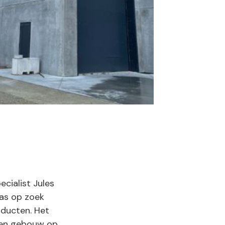
cialist Jules
was op zoek
oducten. Het
een gebouw op