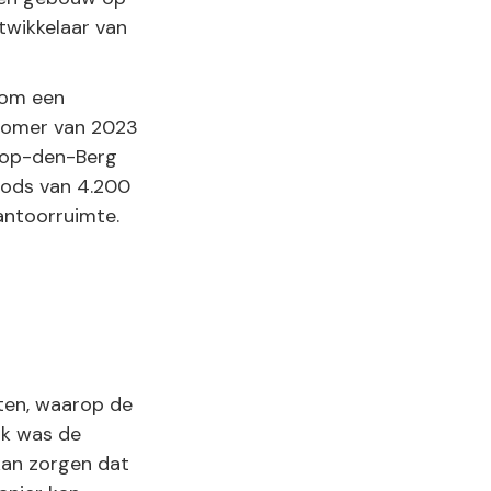
twikkelaar van
 om een
 zomer van 2023
-op-den-Berg
loods van 4.200
antoorruimte.
tten, waarop de
jk was de
 kan zorgen dat