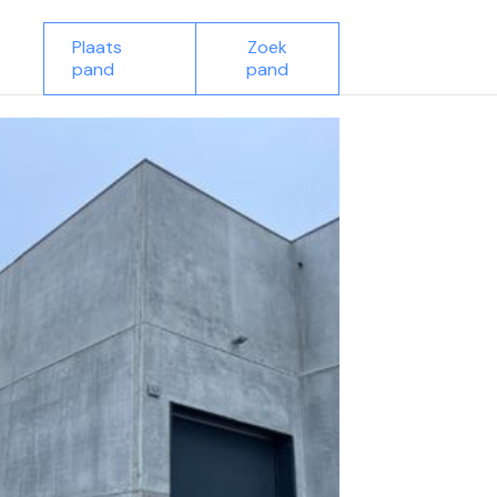
Plaats
Zoek
pand
pand