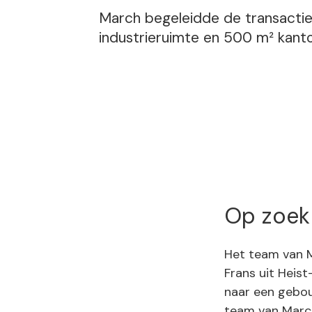
March begeleidde de transacti
industrieruimte en 500 m² kant
Op zoek 
Het team van M
Frans uit Heis
naar een gebou
team van Marc