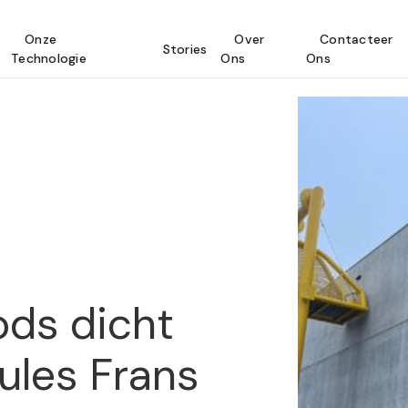
Onze
Over
Contacteer
Stories
Technologie
Ons
Ons
ds dicht
Jules Frans