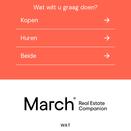
Wat wilt u graag doen?
Kopen
Huren
Beide
WAT