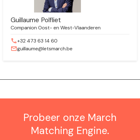
Guillaume Polfliet
Companion Oost- en West-Vlaanderen
phone
+32 473 63 14 60
mail
guillaume@letsmarch.be
Probeer onze March
Matching Engine.